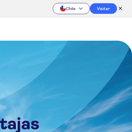
✕
Chile
Visitar