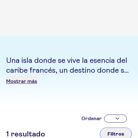
Una isla donde se vive la esencia del
caribe francés, un destino donde se
fusionan la elegancia europea y las
Mostrar más
tradiciones caribeñas
Ordenar
1
resultado
Filtros