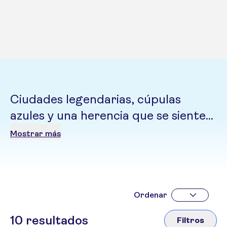
Ciudades legendarias, cúpulas
azules y una herencia que se siente
en cada rincón. Un país que
Mostrar más
conserva el legado de la Ruta de la
Seda a través de su arquitectura y
sus tradiciones
Ordenar
10
resultados
Filtros