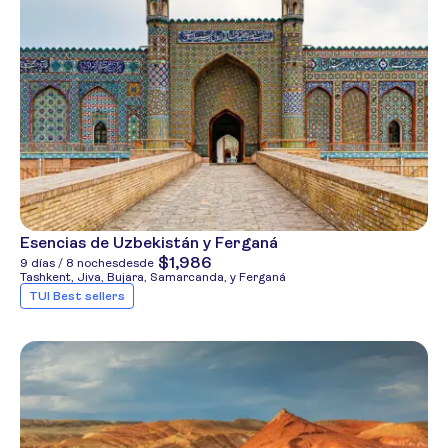
Esencias de Uzbekistán y Ferganá
$1,986
9 días / 8 noches
desde
Tashkent, Jiva, Bujara, Samarcanda, y Ferganá
TUI Best sellers