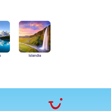
á
Islandia