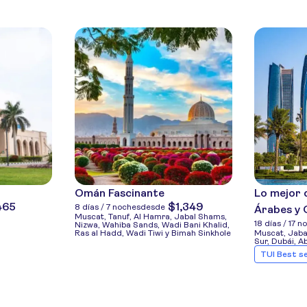
Omán Fascinante
Lo mejor 
465
$1,349
8 días / 7 noches
desde
Árabes y 
Muscat, Tanuf, Al Hamra, Jabal Shams,
18 días / 17 n
Nizwa, Wahiba Sands, Wadi Bani Khalid,
Ras al Hadd, Wadi Tiwi y Bimah Sinkhole
Muscat, Jaba
Sur, Dubái, A
TUI Best se