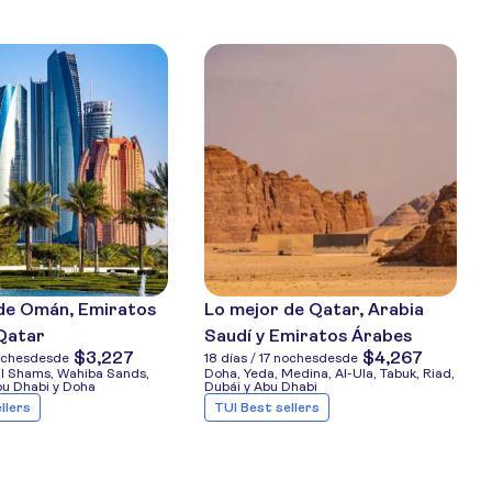
de Omán, Emiratos
Lo mejor de Qatar, Arabia
Qatar
Saudí y Emiratos Árabes
$3,227
$4,267
oches
desde
18 días / 17 noches
desde
l Shams, Wahiba Sands,
Doha, Yeda, Medina, Al-Ula, Tabuk, Riad,
bu Dhabi y Doha
Dubái y Abu Dhabi
llers
TUI Best sellers