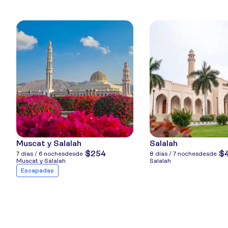
Muscat y Salalah
Salalah
$254
$
7 días / 6 noches
desde
8 días / 7 noches
desde
Muscat y Salalah
Salalah
Escapadas