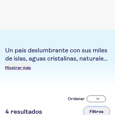
Un país deslumbrante con sus miles
de islas, aguas cristalinas, naturaleza
exuberante, playas remotas,
Mostrar más
arrozales y una verdadera cultura
acogedora
Ordenar
4
resultados
Filtros