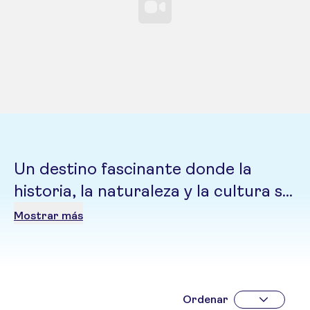
Un destino fascinante donde la
historia, la naturaleza y la cultura se
entrelazan entre montañas, valles y
Mostrar más
ríos cristalinos
Ordenar