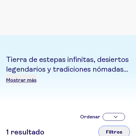
Tierra de estepas infinitas, desiertos
legendarios y tradiciones nómadas
que invitan a descubrir la esencia
Mostrar más
más auténtica de Asia
Ordenar
1
resultado
Filtros