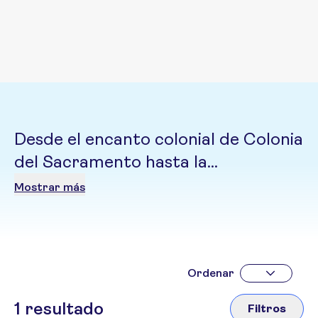
Desde el encanto colonial de Colonia
del Sacramento hasta la
sofisticación de Punta del Este y la
Mostrar más
vitalidad de Montevideo, ofrece
experiencias auténticas durante
todo el año
Ordenar
1
resultado
Filtros