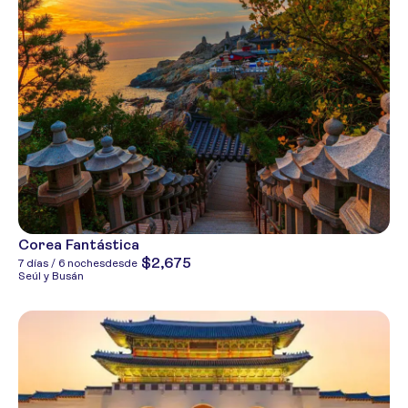
Corea Fantástica
$2,675
7 días / 6 noches
desde
Seúl y Busán