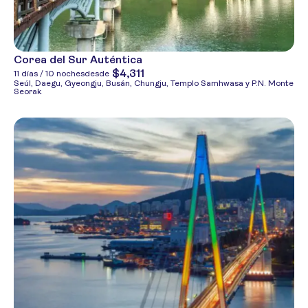
Corea del Sur Auténtica
$4,311
11 días / 10 noches
desde
Seúl, Daegu, Gyeongju, Busán, Chungju, Templo Samhwasa y P.N. Monte
Seorak