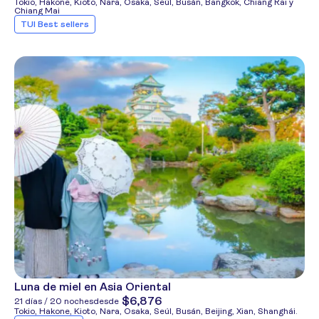
Tokio, Hakone, Kioto, Nara, Osaka, Seúl, Busán, Bangkok, Chiang Rai y
Chiang Mai
TUI Best sellers
Luna de miel en Asia Oriental
$6,876
21 días / 20 noches
desde
Tokio, Hakone, Kioto, Nara, Osaka, Seúl, Busán, Beijing, Xian, Shanghái.