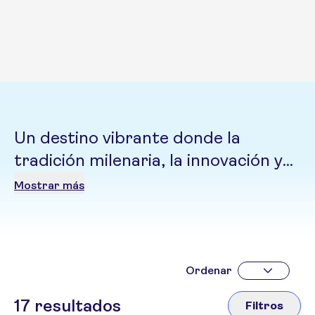
Un destino vibrante donde la
tradición milenaria, la innovación y
una cultura fascinante se combinan
Mostrar más
para crear una experiencia única
Ordenar
17
resultados
Filtros