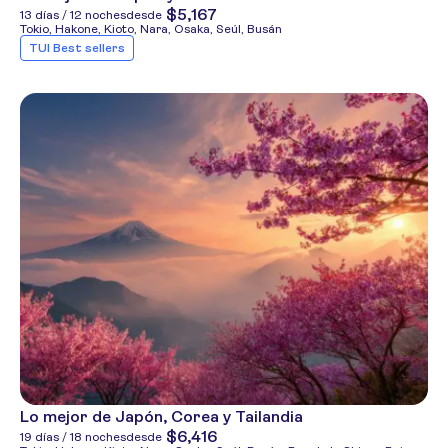
$5,167
13 días / 12 noches
desde
Tokio, Hakone, Kioto, Nara, Osaka, Seúl, Busán
TUI Best sellers
Lo mejor de Japón, Corea y Tailandia
$6,416
19 días / 18 noches
desde