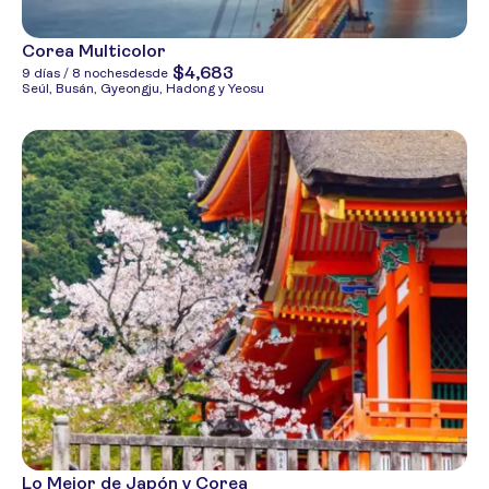
Corea Multicolor
$4,683
9 días / 8 noches
desde
Seúl, Busán, Gyeongju, Hadong y Yeosu
Lo Mejor de Japón y Corea