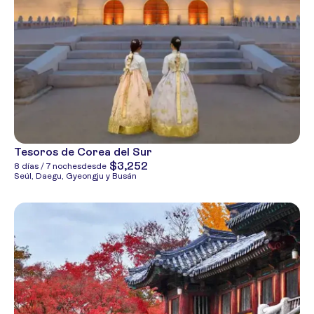
Tesoros de Corea del Sur
$3,252
8 días / 7 noches
desde
Seúl, Daegu, Gyeongju y Busán