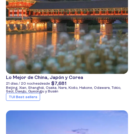
Lo Mejor de China, Japón y Corea
$7,681
21 días / 20 noches
desde
Beijing, Xian, Shanghái, Osaka, Nara, Kioto, Hakone, Odawara, Tokio,
Seúl, Daegu, Gyeongju y Busán
TUI Best sellers