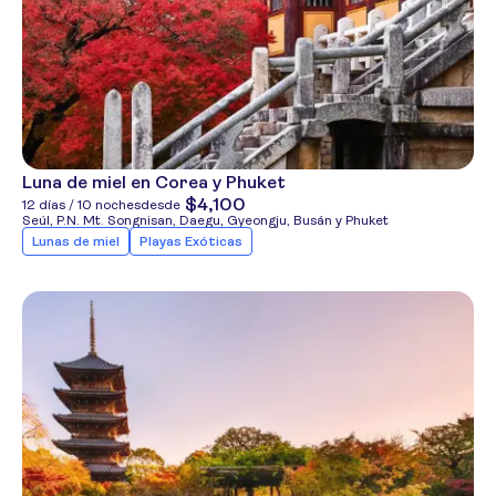
Luna de miel en Corea y Phuket
$4,100
12 días / 10 noches
desde
Seúl, P.N. Mt. Songnisan, Daegu, Gyeongju, Busán y Phuket
Lunas de miel
Playas Exóticas