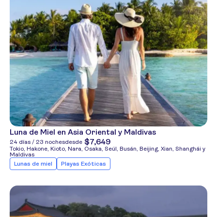
Luna de Miel en Asia Oriental y Maldivas
$7,649
24 días / 23 noches
desde
Tokio, Hakone, Kioto, Nara, Osaka, Seúl, Busán, Beijing, Xian, Shanghái y
Maldivas
Lunas de miel
Playas Exóticas