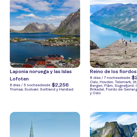
Laponia noruega y las Islas
Reino de los fiordos
$
8 días / 7 noches
desde
Lofoten
Oslo, Hovden, Telemark, S
$2,256
6 días / 5 noches
desde
Bergen, Flåm, Sognefjord, 
Tromsø, Svolvær, Sortland y Harstad
Briksdal, Fiordo de Geiran
y Oslo