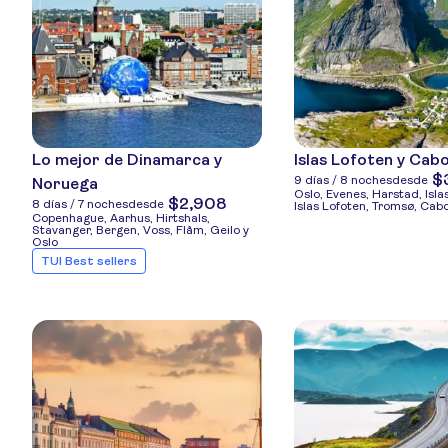
Lo mejor de Dinamarca y
Islas Lofoten y Cab
$
9 días / 8 noches
desde
Noruega
Oslo, Evenes, Harstad, Isla
$2,908
8 días / 7 noches
desde
Islas Lofoten, Tromsø, Cabo
Copenhague, Aarhus, Hirtshals,
Stavanger, Bergen, Voss, Flåm, Geilo y
Oslo
TUI Best sellers