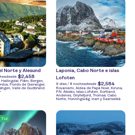
el Norte y Alesund
Laponia, Cabo Norte e islas
$2,458
ches
desde
Lofoten
e Hallingdal, Flåm, Bergen,
$2,584
9 días / 8 noches
desde
rdos, Fiordo de Geiranger,
lstigen, Valle de Gudbrand
Rovaniemi, Aldea de Papá Noel, Kiruna,
r
P.N. Abisko, Islas Lofoten, Sortland,
Andenes, Gryllefjord, Tromsø, Cabo
Norte, Honningsvåg, Inari y Saariselkä
o TUI