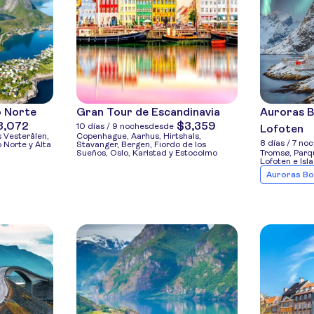
o Norte
Gran Tour de Escandinavia
Auroras Bo
3,072
$3,359
10 días / 9 noches
desde
Lofoten
s Vesterålen,
Copenhague, Aarhus, Hirtshals,
8 días / 7 no
 Norte y Alta
Stavanger, Bergen, Fiordo de los
Sueños, Oslo, Karlstad y Estocolmo
Tromsø, Parqu
Lofoten e Isl
Auroras Bo