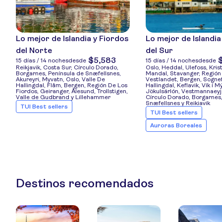
Lo mejor de Islandia y Fiordos
Lo mejor de Islandia
del Norte
del Sur
$5,583
15 días / 14 noches
desde
15 días / 14 noches
desde
Reikjavik, Costa Sur, Círculo Dorado,
Oslo, Heddal, Ulefoss, Kris
Borgarnes, Península de Snæfellsnes,
Mandal, Stavanger, Región
Akureyri, Myvatn, Oslo, Valle De
Vestlandet, Bergen, Sognef
Hallingdal, Flåm, Bergen, Región De Los
Hallingdal, Keflavik, Vík í M
Fiordos, Geiranger, Ålesund, Trollstigen,
Jökulsárlón, Vestmannaeyja
Valle de Gudbrand y Lillehammer
Círculo Dorado, Borgarnes,
Snæfellsnes y Reikiavik
TUI Best sellers
TUI Best sellers
Auroras Boreales
Destinos recomendados