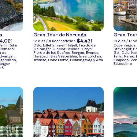
a
Gran Tour de Noruega
Gran Tour
4,021
$4,431
12 días / 11 noches
desde
18 días / 17 n
heim, Ruta
Oslo, Lillehammer, Hafjell, Fiordo de
Copenhague, 
 Romsdal,
Geiranger, Glaciar Briksdal, Stryn,
Stavanger, Be
n de
Fiordo de los Sueños, Bergen, Evenes,
Gol, Oslo, Ka
udvangen,
Harstad, Islas Vesterålen, Islas Lofoten,
Tallín, Parnu,
ngervidda,
Tromsø, Cabo Norte, Honningsvåg y Alta
Klaipeda, Ve
anger,
Estocolmo
ark