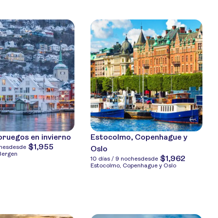
oruegos en invierno
Estocolmo, Copenhague y
$1,955
ches
desde
Oslo
 Bergen
$1,962
10 días / 9 noches
desde
Estocolmo, Copenhague y Oslo