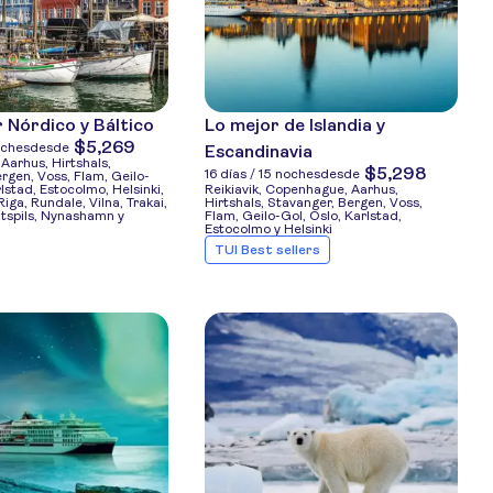
 Nórdico y Báltico
Lo mejor de Islandia y
$5,269
oches
desde
Escandinavia
Aarhus, Hirtshals,
$5,298
16 días / 15 noches
desde
rgen, Voss, Flam, Geilo-
rlstad, Estocolmo, Helsinki,
Reikiavik, Copenhague, Aarhus,
 Riga, Rundale, Vilna, Trakai,
Hirtshals, Stavanger, Bergen, Voss,
ntspils, Nynashamn y
Flam, Geilo-Gol, Oslo, Karlstad,
Estocolmo y Helsinki
TUI Best sellers