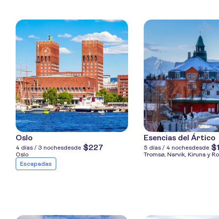
Oslo
Esencias del Ártico
$227
$
4 días / 3 noches
desde
5 días / 4 noches
desde
Oslo
Tromsø, Narvik, Kiruna y R
Escapadas