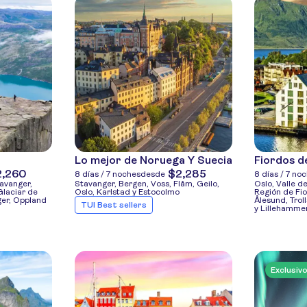
Lo mejor de Noruega Y Suecia
Fiordos d
2,260
$2,285
8 días / 7 noches
desde
8 días / 7 no
tavanger,
Stavanger, Bergen, Voss, Flåm, Geilo,
Oslo, Valle d
Glaciar de
Oslo, Karlstad y Estocolmo
Región de Fio
ger, Oppland
Ålesund, Trol
TUI Best sellers
y Lillehamme
Exclusiv