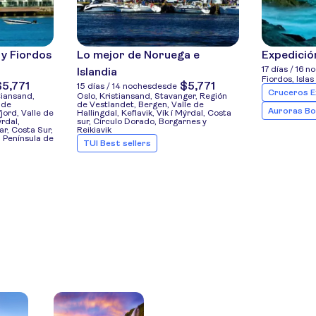
 y Fiordos
Lo mejor de Noruega e
Expedició
17 días / 16 n
Islandia
Fiordos, Isla
$5,771
$5,771
15 días / 14 noches
desde
Cruceros E
tiansand,
Oslo, Kristiansand, Stavanger, Región
 de
de Vestlandet, Bergen, Valle de
Auroras Bo
jord, Valle de
Hallingdal, Keflavik, Vík í Mýrdal, Costa
ýrdal,
sur, Círculo Dorado, Borgarnes y
r, Costa Sur,
Reikiavik
 Península de
TUI Best sellers