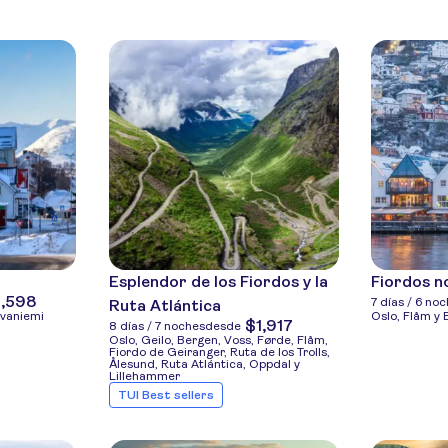
Esplendor de los Fiordos y la
Fiordos n
1,598
7 días / 6 no
Ruta Atlántica
ovaniemi
Oslo, Flåm y
$1,917
8 días / 7 noches
desde
Oslo, Geilo, Bergen, Voss, Førde, Flåm,
Fiordo de Geiranger, Ruta de los Trolls,
Ålesund, Ruta Atlántica, Oppdal y
Lillehammer
TUI Best sellers