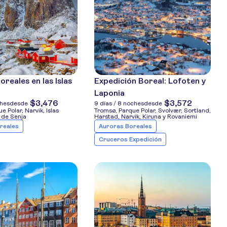
reales en las Islas
Expedición Boreal: Lofoten y
Laponia
$3,476
$3,572
ches
desde
9 días / 8 noches
desde
e Polar, Narvik, Islas
Tromsø, Parque Polar, Svolvær, Sortland,
a de Senja
Harstad, Narvik, Kiruna y Rovaniemi
reales
Auroras Boreales
Cruceros Expedición