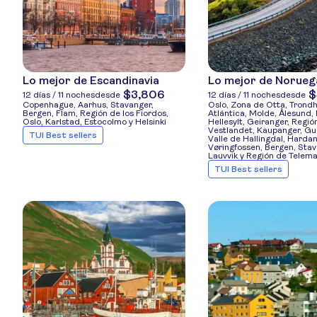
Lo mejor de Escandinavia
Lo mejor de Norueg
$3,806
$
12 días / 11 noches
desde
12 días / 11 noches
desde
Copenhague, Aarhus, Stavanger,
Oslo, Zona de Otta, Trond
Bergen, Flam, Región de los Fiordos,
Atlántica, Molde, Ålesund,
Oslo, Karlstad, Estocolmo y Helsinki
Hellesylt, Geiranger, Regió
Vestlandet, Kaupanger, G
TUI Best sellers
Valle de Hallingdal, Harda
Vøringfossen, Bergen, Stav
Lauvvik y Región de Telem
TUI Best sellers