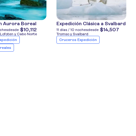
n Aurora Boreal
Expedición Clásica a Svalbard
$10,112
$14,507
oches
desde
11 días / 10 noches
desde
s Lofoten y Cabo Norte
Tromso y Svalbard
xpedición
Cruceros Expedición
reales